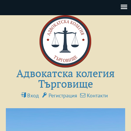
Адвокатска колегия
Търговище
Вход
Регистрация
Контакти