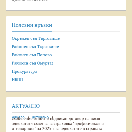
Полезни връзки
Окръжен съд Търговище
Районен съд Търговище
Районен съд Попово
Районен съд Омуртаг
Прокуратура
НБПП
АКТУАЛНО
начало
актуално
съобщение относно подписан договор на висш
адвокатски съвет за застраховка "професионална
отговорност" за 2025 г. за адвокатите в страната.