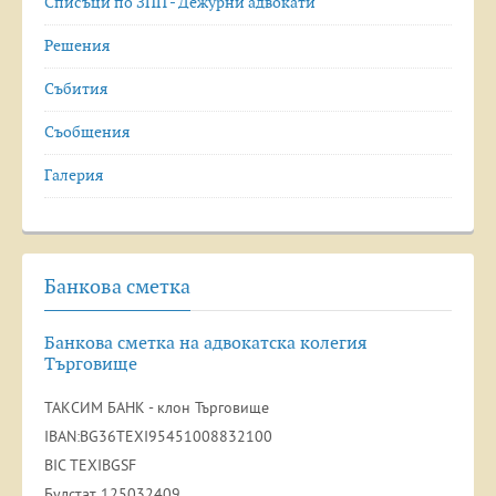
Списъци по ЗПП - Дежурни адвокати
Решения
Събития
Съобщения
Галерия
Банкова сметка
Банкова сметка на адвокатска колегия
Търговище
ТАКСИМ БАНК - клон Търговище
IBAN:BG36TEXI95451008832100
BIC TEXIBGSF
Булстат 125032409