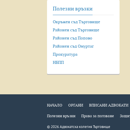
Полезни връзки
Окръжен съд Търговище
Районен съд Търговище
Районен съд Попово
Районен съд Омуртаг
Прокуратура
НБПП
НАЧАЛО
ОРГАНИ
ВПИСАНИ АДВОКАТИ
Полезни връзки
Права за ползване
Защит
©
2026
Адвокатска колегия Търговище