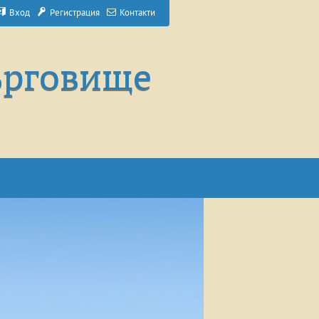
Вход
Регистрация
Контакти
ърговище