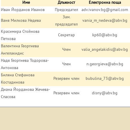
Име
Длъжност
Електронна поща
Иван Йорданов Иванов
Председател
adv.ivanov.bg@gmail.com
Зам.
Ваня Милкова Недева
vania_m_nedeva@abv.bg
председател
Красимира Стойнова
Секретар
kp60@abv.bg
Петкова
Валентина Георгиева
Член
valia_angelakidis@abv.bg
Ангелакидис
Надя Георгиева Тодорова-
Член
n.georgieva@abv.bg
Антонова
Биляна Стефанова
Резервен член
bubulina_73@abv.bg
Костадинова
Диана Йорданова Жечева-
Резервен член
disny@abv.bg
Спасова