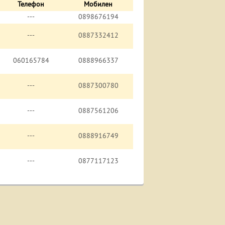
Телефон
Мобилен
---
0898676194
---
0887332412
060165784
0888966337
---
0887300780
---
0887561206
---
0888916749
---
0877117123