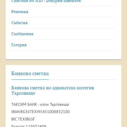
Списъци по ЗПП - Дежурни адвокати
Решения
Събития
Съобщения
Галерия
Банкова сметка
Банкова сметка на адвокатска колегия
Търговище
ТАКСИМ БАНК - клон Търговище
IBAN:BG36TEXI95451008832100
BIC TEXIBGSF
Булстат 125032409