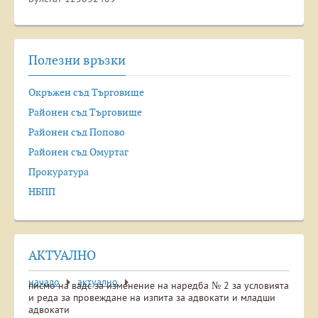
Полезни връзки
Окръжен съд Търговище
Районен съд Търговище
Районен съд Попово
Районен съд Омуртаг
Прокуратура
НБПП
АКТУАЛНО
начало
актуално
писмо на вадс за изменение на наредба № 2 за условията
и реда за провеждане на изпита за адвокати и младши
адвокати