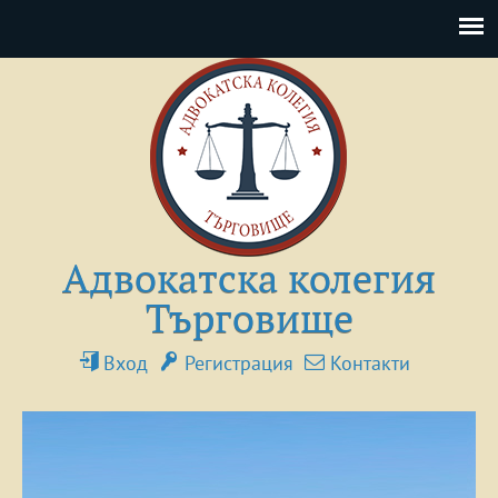
Адвокатска колегия
Търговище
Вход
Регистрация
Контакти