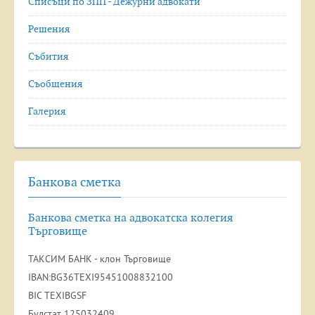
Списъци по ЗПП - Дежурни адвокати
Решения
Събития
Съобщения
Галерия
Банкова сметка
Банкова сметка на адвокатска колегия
Търговище
ТАКСИМ БАНК - клон Търговище
IBAN:BG36TEXI95451008832100
BIC TEXIBGSF
Булстат 125032409