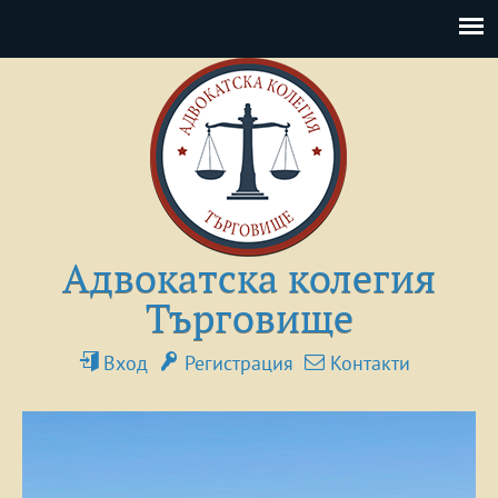
Адвокатска колегия
Търговище
Вход
Регистрация
Контакти