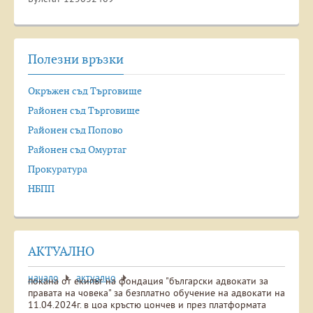
Полезни връзки
Окръжен съд Търговище
Районен съд Търговище
Районен съд Попово
Районен съд Омуртаг
Прокуратура
НБПП
АКТУАЛНО
начало
актуално
покана от екипът на фондация "български адвокати за
правата на човека" за безплатно обучение на адвокати на
11.04.2024г. в цоа кръстю цончев и през платформата