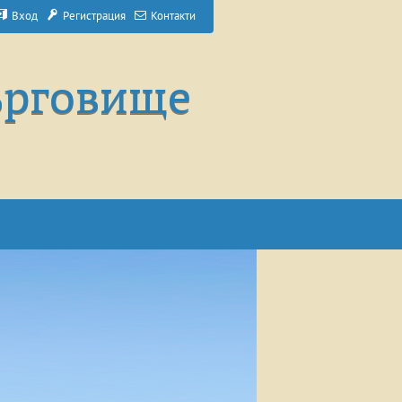
Вход
Регистрация
Контакти
ърговище