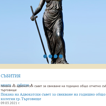
СЪБИТИЯ
начало
събития
покана на адвокатски съвет за свикване на годишно общо отчетно съб
търговище
Покана на Адвокатски съвет за свикване на годишно общо
колегия гр. Търговище
09.03.2021 г.