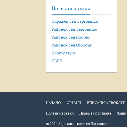
Полезни връзки
Окръжен съд Търговище
Районен съд Търговище
Районен съд Попово
Районен съд Омуртаг
Прокуратура
НБПП
НАЧАЛО
ОРГАНИ
ВПИСАНИ АДВОКАТИ
Полезни връзки
Права за ползване
Защит
©
2026
Адвокатска колегия Търговище